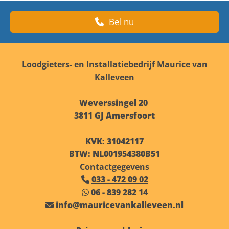
Bel nu
Loodgieters- en Installatiebedrijf Maurice van
Kalleveen
Weverssingel 20
3811 GJ Amersfoort
KVK: 31042117
BTW: NL001954380B51
Contactgegevens
033 - 472 09 02

06 - 839 282 14

info@mauricevankalleveen.nl
