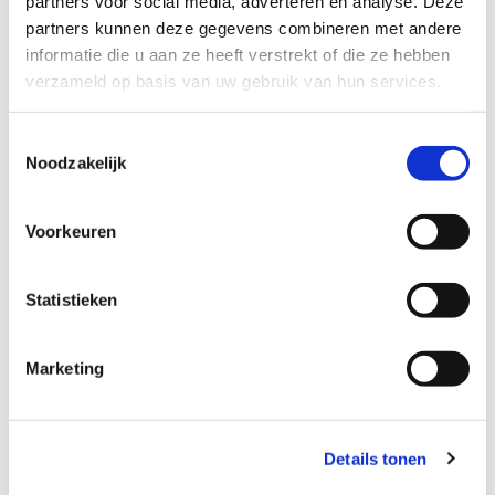
partners voor social media, adverteren en analyse. Deze
Schakel ons veelzijdige installatiebedrijf in voor
partners kunnen deze gegevens combineren met andere
een of meerdere van de volgende klussen:
informatie die u aan ze heeft verstrekt of die ze hebben
verzameld op basis van uw gebruik van hun services.
Vervanging van cv-ketel of complete cv-
installatie
Toestemmingsselectie
Vervanging van radiatoren of convectoren
Noodzakelijk
Vervanging van gevelkachels of
schoorsteenkachels
Voorkeuren
Aanleg gas-, water-, cv- en rioleringsleidingen
Leveren en plaatsen (mindervalide) sanitair
Statistieken
Aanpassingen voor mindervaliden in
badkamer en toilet
Complete badkamerrenovaties (inclusief
Marketing
tegel- en stucwerk)
Complete toiletrenovaties (inclusief tegel- en
stucwerk)
Details tonen
Aanbrengen van dakbedekkingen