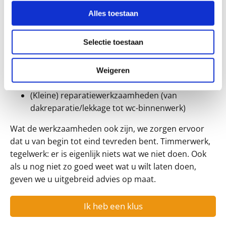
(kunststof/bitumen/zink)
Alles toestaan
Aanbrengen van dakgoten (zink/pvc/koper)
Selectie toestaan
Werk aan de hemelwaterafvoer (zink/pvc/koper)
Loodwerkzaamheden
Ontstoppen van afvoerleidingen in huis
Weigeren
Installatiewerkzaamheden
(Kleine) reparatiewerkzaamheden (van
dakreparatie/lekkage tot wc-binnenwerk)
Wat de werkzaamheden ook zijn, we zorgen ervoor
dat u van begin tot eind tevreden bent. Timmerwerk,
tegelwerk: er is eigenlijk niets wat we niet doen. Ook
als u nog niet zo goed weet wat u wilt laten doen,
geven we u uitgebreid advies op maat.
Ik heb een klus